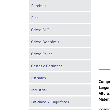
Bandejas
Bins
Caixas ALC
Caixas Dobráveis
Caixas Pallet
Cestas e Carrinhos
Estrados
Compr
Largur
Industrial
Altura:
Materia
Laticínios / Frigoríficos
CORES