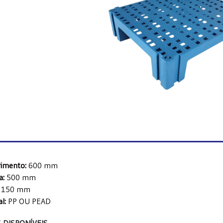
imento:
600 mm
a:
500 mm
150 mm
l:
PP OU PEAD
 DISPONÍVEIS