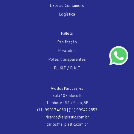
Lixeiras Containers
Logística
Pallets
Panificação
Pescados
Potes transparentes
RL-KLT / R-KLT
Av. dos Parques, 45
Sala 407 Bloco B
Tamboré - São Paulo, SP
(11) 99917.4030 | (11) 99942.2853
ricardo@allplastic.com.br
carlos@allplastic.com.br