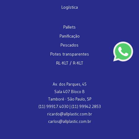
Logística
Pallets
Panificação
Pescados
Potes transparentes
RL-KLT / R-KLT
Av. dos Parques, 45
Sala 407 Bloco B
Tamboré - São Paulo, SP
(11) 99917.4030 | (11) 99942.2853
ricardo@allplastic.com.br
carlos@allplastic.com.br