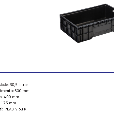
idade:
30,9 Litros
imento:
600 mm
a:
400 mm
:
175 mm
al:
PEAD V ou R