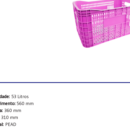
idade:
53 Litros
imento:
560 mm
a:
360 mm
:
310 mm
al:
PEAD