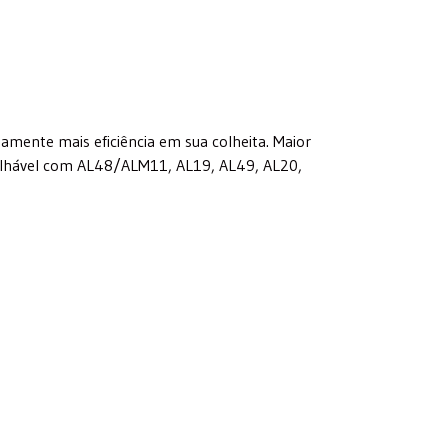
namente mais eficiência em sua colheita. Maior
mpilhável com AL48/ALM11, AL19, AL49, AL20,