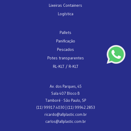
Lixeiras Containers
Logística
Pallets
Panificação
Pescados
Potes transparentes
RL-KLT / R-KLT
Av. dos Parques, 45
Sala 407 Bloco B
Tamboré - São Paulo, SP
(11) 99917.4030 | (11) 99942.2853
ricardo@allplastic.com.br
carlos@allplastic.com.br