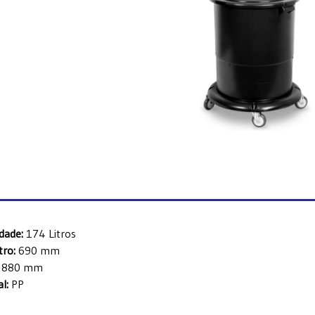
dade:
174 Litros
ro:
690 mm
880 mm
l:
PP